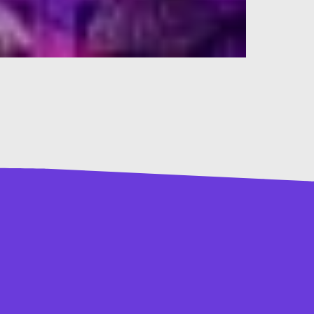
560
gendhaus@zeven.de