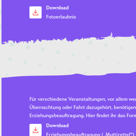
Download
Fotoerlaubnis
Für verschiedene Veranstaltungen, vor allem we
Übernachtung oder Fahrt dazugehört, benötigen 
Erziehungsbeauftragung. Hier findet ihr das For
Download
Erziehungsbeauftragung („Muttizettel“)