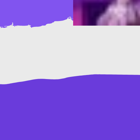
T
04281 - 814 7
Datenschutzerklärung
M
kinderundju