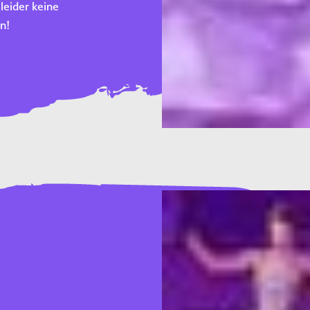
leider keine
n!