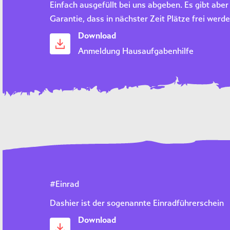
Einfach ausgefüllt bei uns abgeben. Es gibt aber 
Garantie, dass in nächster Zeit Plätze frei werde
Download
Anmeldung Hausaufgabenhilfe
#Einrad
Dashier ist der sogenannte Einradführerschein
Download