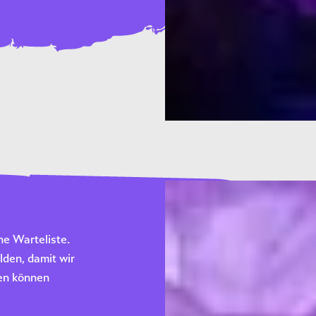
ne Warteliste.
den, damit wir
den können