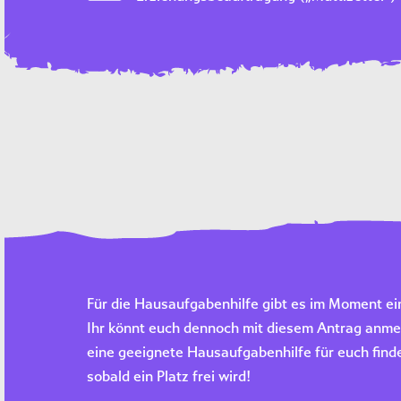
Für die Hausaufgabenhilfe gibt es im Moment ei
Ihr könnt euch dennoch mit diesem Antrag anmel
eine geeignete Hausaufgabenhilfe für euch fin
sobald ein Platz frei wird!