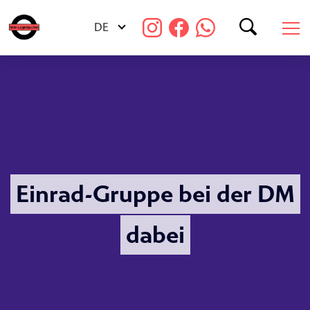
Netzwerke
DE
Suchen
Freie Stellen
Kommentare
Galerien
Einrad-Gruppe bei der DM
Presse
dabei
Spenden