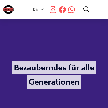
Netzwerke
DE
Suchen
Freie Stellen
Kommentare
Galerien
Bezauberndes für alle
Presse
Generationen
Spenden